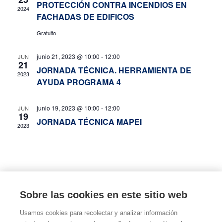
PROTECCIÓN CONTRA INCENDIOS EN
de
2024
FACHADAS DE EDIFICOS
Event
Gratuito
junio 21, 2023 @ 10:00
-
12:00
JUN
21
JORNADA TÉCNICA. HERRAMIENTA DE
2023
AYUDA PROGRAMA 4
junio 19, 2023 @ 10:00
-
12:00
JUN
19
JORNADA TÉCNICA MAPEI
2023
Sobre las cookies en este sitio web
Usamos cookies para recolectar y analizar información
ORCLM
Agentes Gestores
Ayudas
Red Oficinas
Blog